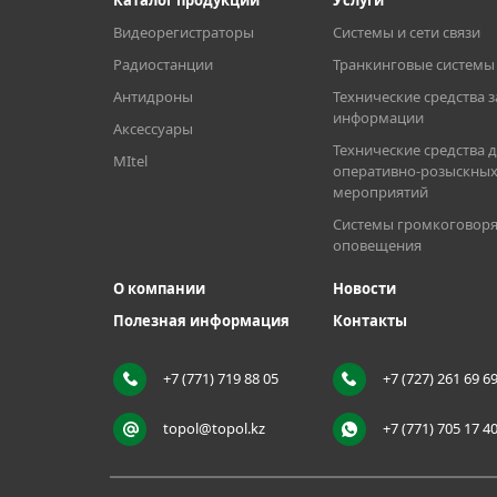
Каталог продукции
Услуги
Видеорегистраторы
Системы и сети связи
Стандарт связи
Радиостанции
Транкинговые системы 
Антидроны
Технические средства 
Диапазон частот
информации
Аксессуары
Технические средства 
MItel
оперативно-розыскны
Выходная мощность
мероприятий
Системы громкоговоря
оповещения
Количество каналов
О компании
Новости
Полезная информация
Контакты
Количество зон
+7 (771) 719 88 05
+7 (727) 261 69 6
Шаг каналов
topol@topol.kz
+7 (771) 705 17 4
Питание