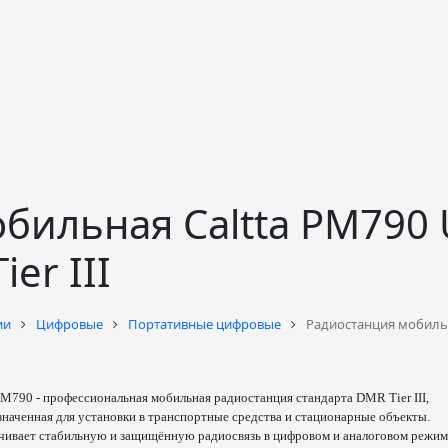
ильная Caltta PM790 U
er III
ии
Цифровые
Портативные цифровые
Радиостанция мобильная
 PM790
-
профессиональная мобильная радиостанция стандарта DMR Tier III,
наченная для установки в транспортные средства и стационарные объекты.
чивает стабильную и защищённую радиосвязь в цифровом и аналоговом режим