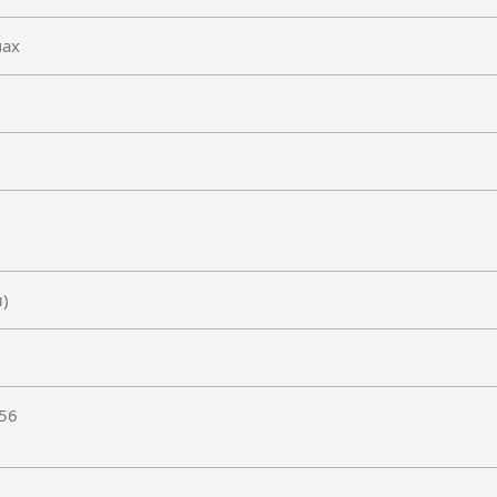
мах
ы)
56