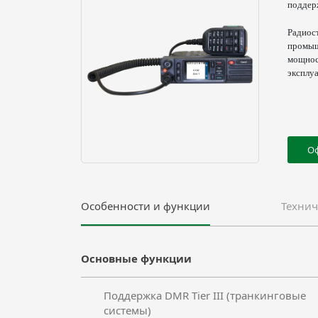
поддер
Радиост
промыш
мощнос
эксплуа
О
Особенности и функции
Технич
Основные функции
Поддержка DMR Tier III (транкинговые
системы)