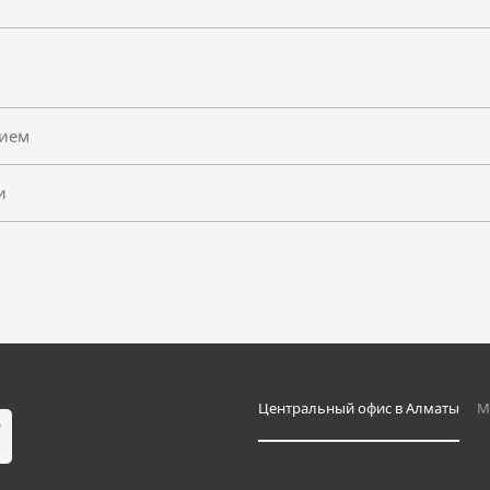
нием
и
Caltta
PM790 U(1)
Центральный офис в Алматы
М
мобильная радиостанция