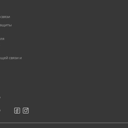
DMR Tier III / аналоговый
связи
защиты
UHF 400-470 МГц
для
х
5-45 Вт
щей связи и
1024
64
9
12.5 / 20 / 25 кГц
0
13.6 В ±15% (бортовая сеть)