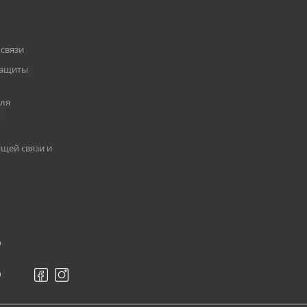
2000 мАч
связи
защиты
UL913 (FM)
для
х
IP67
щей связи и
от -20 до +60 град
в цифровом режиме до 16 часов
9
84 x 52,7 x 23,5 (мм)
0