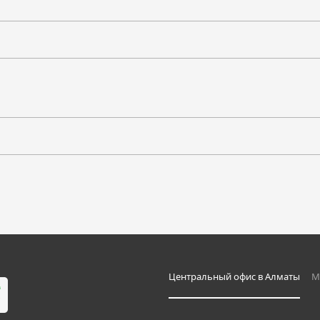
GUANGZHOU ETOPA TRADING CO., LTD.
Li-Ion
Центральный офис в Алматы
М
7.2 В