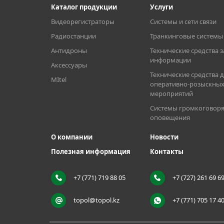
Каталог продукции
Услуги
Видеорегистраторы
Системы и сети связи
Ёмкость
Радиостанции
Транкинговые системы 
Антидроны
Технические средства 
Класс защиты
информации
Аксессуары
Технические средства 
MItel
оперативно-розыскны
Исполнение
мероприятий
Системы громкоговоря
оповещения
Диапазон рабочих температур (разряд)
О компании
Новости
Полезная информация
Контакты
Рабочий цикл (5/5/90)
+7 (771) 719 88 05
+7 (727) 261 69 6
Размер
topol@topol.kz
+7 (771) 705 17 4