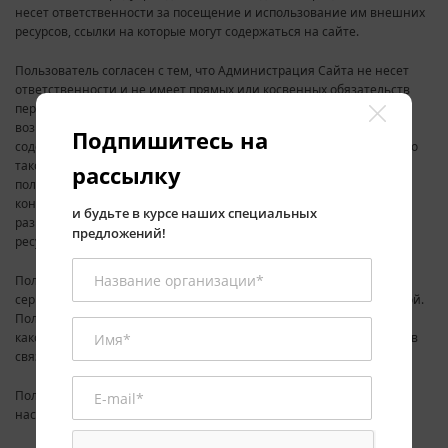
несет ответственности за посещение и использование им внешних
ресурсов, ссылки на которые могут содержаться на сайте.
Пользователь согласен с тем, что Администрация Сайта не несет
ответственности и не имеет прямых или косвенных обязательств
перед Пользователем в связи с любыми возможными или
возникшими потерями или убытками, связанными с любым
Подпишитесь на
содержанием Сайта, регистрацией авторских прав и сведениями о
такой регистрации, товарами или услугами, доступными на или
рассылку
полученными через внешние сайты или ресурсы либо иные
контакты Пользователя, в которые он вступил, используя
и будьте в курсе наших специальных
размещенную на Сайте информацию или ссылки на внешние
предложений!
ресурсы.
Пользователь принимает положение о том, что все материалы и
сервисы Сайта или любая их часть могут сопровождаться рекламой.
Пользователь согласен с тем, что Администрация Сайта не несет
какой-либо ответственности и не имеет каких-либо обязательств в
связи с такой рекламой.
Пользователь подтверждает, что ознакомлен со всеми пунктами
настоящего Соглашения и безусловно принимает их.