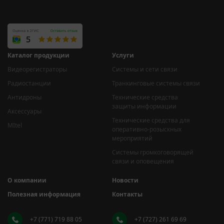
Каталог продукции
Услуги
Видеорегистраторы
Системы и сети связи
Радиостанции
Транкинговые системы связи
Антидроны
Технические средства
защиты информации
Аксессуары
Технические средства для
MItel
оперативно-розыскных
мероприятий
Системы громкоговорящей
связи и оповещения
О компании
Новости
Полезная информация
Контакты
+7 (771) 719 88 05
+7 (727) 261 69 69