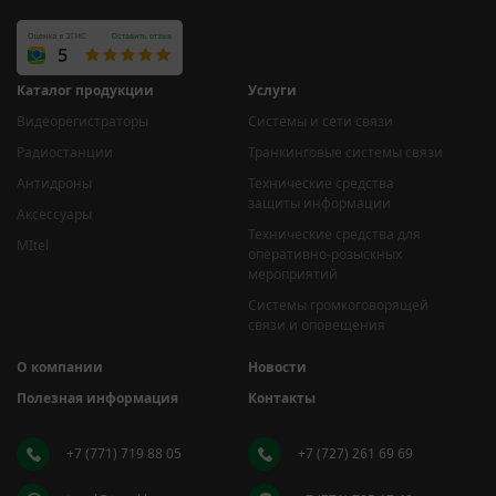
Каталог продукции
Услуги
Видеорегистраторы
Системы и сети связи
Радиостанции
Транкинговые системы связи
Антидроны
Технические средства
защиты информации
Аксессуары
Технические средства для
MItel
оперативно-розыскных
мероприятий
Системы громкоговорящей
связи и оповещения
О компании
Новости
Полезная информация
Контакты
+7 (771) 719 88 05
+7 (727) 261 69 69