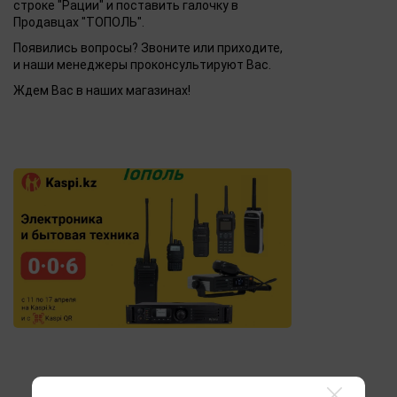
строке "Рации" и поставить галочку в
Продавцах "ТОПОЛЬ".
Появились вопросы? Звоните или приходите,
и наши менеджеры проконсультируют Вас.
Ждем Вас в наших магазинах!