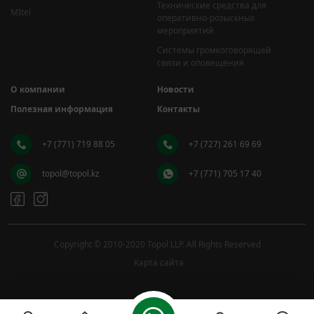
Технические средства для
MItel
оперативно-розыскных
мероприятий
Системы громкоговорящей
связи и оповещения
О компании
Новости
Полезная информация
Контакты
+7 (771) 719 88 05
+7 (727) 261 69 69
topol@topol.kz
+7 (771) 705 17 40
Copyright © 2010-2020 Topol LLP. All Rights Reserved
Карта сайта