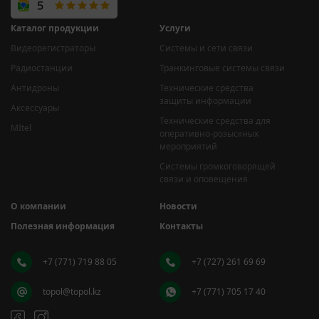
Каталог продукции
Услуги
Видеорегистраторы
Системы и сети связи
Радиостанции
Транкинговые системы связи
Антидроны
Технические средства
защиты информации
Аксессуары
Технические средства для
MItel
оперативно-розыскных
мероприятий
Системы громкоговорящей
связи и оповещения
О компании
Новости
Полезная информация
Контакты
+7 (771) 719 88 05
+7 (727) 261 69 69
topol@topol.kz
+7 (771) 705 17 40