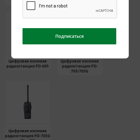
(DMR Tier III)
665/665G
Подписаться
Цифровая носимая
Цифровая носимая
радиостанция PD-685
радиостанция PD-
705/705G
Цифровая носимая
радиостанция PD-705G