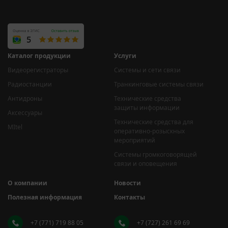
Каталог продукции
Услуги
Видеорегистраторы
Системы и сети связи
Радиостанции
Транкинговые системы связи
Антидроны
Технические средства
защиты информации
Аксессуары
Технические средства для
MItel
оперативно-розыскных
мероприятий
Системы громкоговорящей
связи и оповещения
О компании
Новости
Полезная информация
Контакты
+7 (771) 719 88 05
+7 (727) 261 69 69