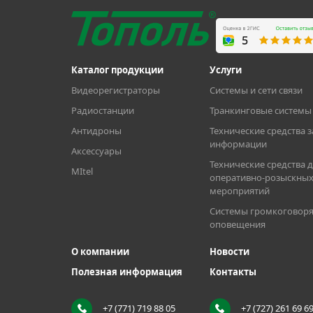
Каталог продукции
Услуги
Видеорегистраторы
Системы и сети связи
Радиостанции
Транкинговые системы 
Антидроны
Технические средства 
информации
Аксессуары
Технические средства 
MItel
оперативно-розыскны
мероприятий
Системы громкоговоря
оповещения
О компании
Новости
Полезная информация
Контакты
+7 (771) 719 88 05
+7 (727) 261 69 6