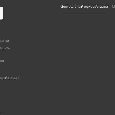
Центральный офис в Алматы
М
связи
защиты
для
х
щей связи и
9