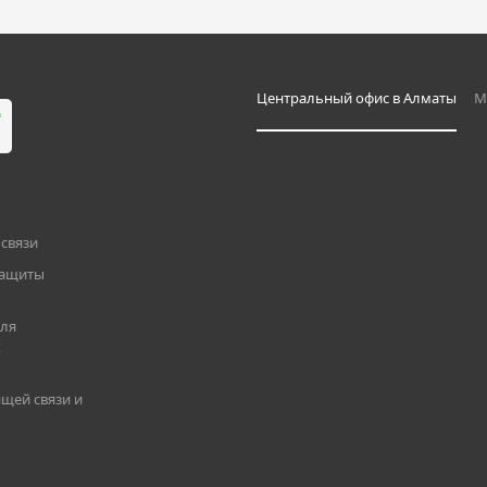
Центральный офис в Алматы
М
связи
защиты
для
х
щей связи и