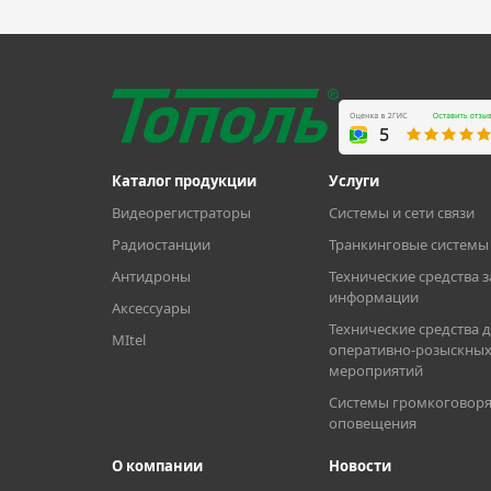
Каталог продукции
Услуги
Видеорегистраторы
Системы и сети связи
Радиостанции
Транкинговые системы 
Антидроны
Технические средства 
информации
Аксессуары
Технические средства 
MItel
оперативно-розыскны
мероприятий
Системы громкоговоря
оповещения
О компании
Новости