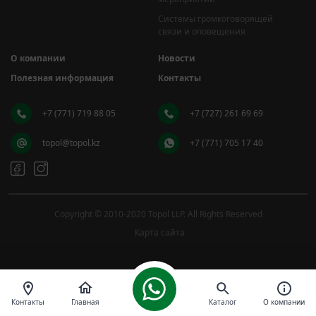
Системы громкоговорящей
связи и оповещения
О компании
Новости
Полезная информация
Контакты
+7 (771) 719 88 05
+7 (727) 261 69 69
topol@topol.kz
+7 (771) 705 17 40
Copyright © 2010-2020 Topol LLP. All Rights Reserved
Карта сайта
Контакты
Главная
Каталог
О компании