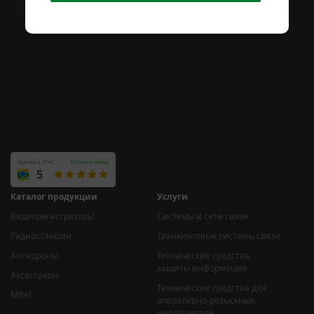
Каталог продукции
Услуги
Видеорегистраторы
Системы и сети связи
Радиостанции
Транкинговые системы связи
Антидроны
Технические средства
защиты информации
Аксессуары
Технические средства для
MItel
оперативно-розыскных
мероприятий