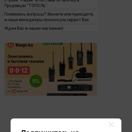
строке "Рации" и поставить галочку в
Продавцах "ТОПОЛЬ".
Появились вопросы? Звоните или приходите,
и наши менеджеры проконсультируют Вас.
Ждем Вас в наших магазинах!