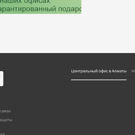
Центральный офис в Алматы
М
связи
защиты
для