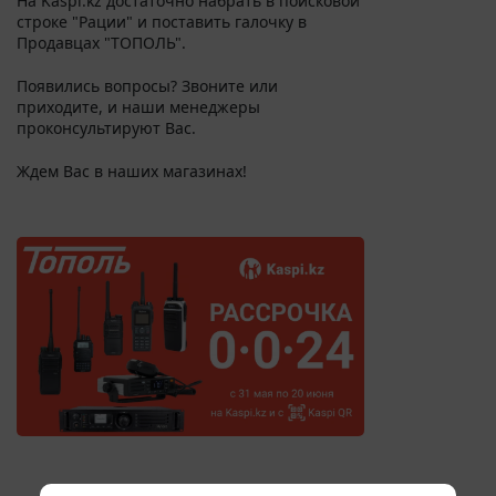
На Kaspi.kz достаточно набрать в поисковой
строке "Рации" и поставить галочку в
Продавцах "ТОПОЛЬ".
Появились вопросы? Звоните или
приходите, и наши менеджеры
проконсультируют Вас.
Ждем Вас в наших магазинах!