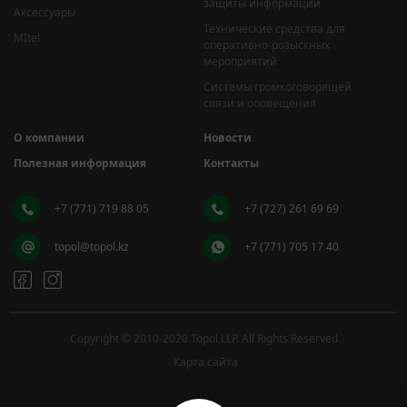
защиты информации
Аксессуары
Технические средства для
MItel
оперативно-розыскных
мероприятий
Системы громкоговорящей
связи и оповещения
О компании
Новости
Полезная информация
Контакты
+7 (771) 719 88 05
+7 (727) 261 69 69
topol@topol.kz
+7 (771) 705 17 40
Copyright © 2010-2020 Topol LLP. All Rights Reserved
Карта сайта