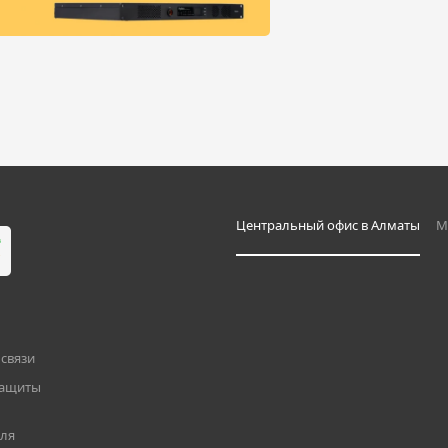
Центральный офис в Алматы
М
связи
защиты
для