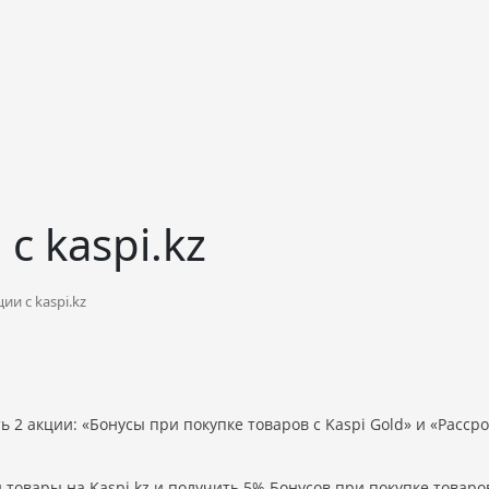
с kaspi.kz
ии с kaspi.kz
ть 2 акции: «Бонусы при покупке товаров с Kaspi Gold» и «Расср
товары на Kaspi.kz и получить 5% Бонусов при покупке товаро