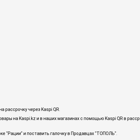
на рассрочку через Kaspi QR.
ары на Kaspi.kz и в наших магазинах с помощью Kaspi QR в расс
оке "Рации" и поставить галочку в Продавцах "ТОПОЛЬ".