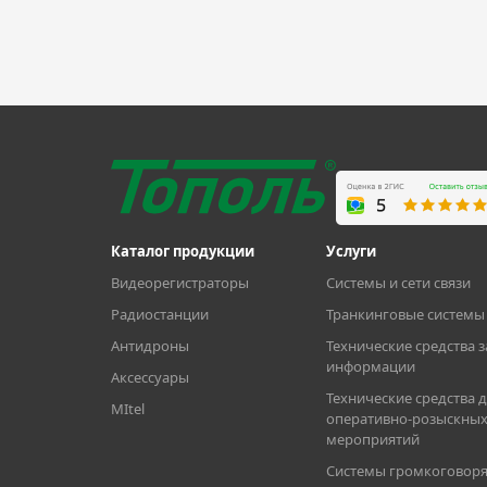
Каталог продукции
Услуги
Видеорегистраторы
Системы и сети связи
Радиостанции
Транкинговые системы 
Антидроны
Технические средства 
информации
Аксессуары
Технические средства 
MItel
оперативно-розыскны
мероприятий
Системы громкоговоря