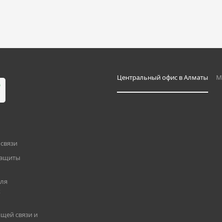
Центральный офис в Алматы
М
связи
защиты
для
х
щей связи и