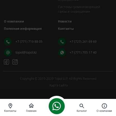
Системы громкоговорящей
связи и оповещения
О компании
Новости
Полезная информация
Контакты
+7 (771) 719 88 05
+7 (727) 261 69 69
topol@topol.kz
+7 (771) 705 17 40
Copyright © 2010-2020 Topol LLP. All Rights Reserved
Карта сайта
Контакты
Главная
Каталог
О компании