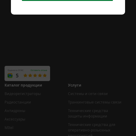
Каталог продукции
Услуги
Видеорегистраторы
Системы и сети связи
Радиостанции
Транкинговые системы связи
Антидроны
Технические средства
защиты информации
Аксессуары
Технические средства для
MItel
оперативно-розыскных
мероприятий