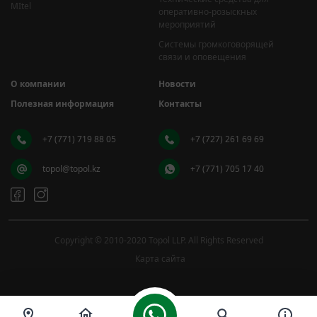
MItel
оперативно-розыскных
мероприятий
Системы громкоговорящей
связи и оповещения
О компании
Новости
Полезная информация
Контакты
+7 (771) 719 88 05
+7 (727) 261 69 69
topol@topol.kz
+7 (771) 705 17 40
Copyright © 2010-2020 Topol LLP. All Rights Reserved
Карта сайта