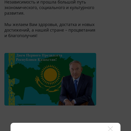
Независимость и прошла большой путь
экономического, социального и культурного
развития.
Мы желаем Вам здоровья, достатка и новых
достижений, а нашей стране – процветания
и благополучия!