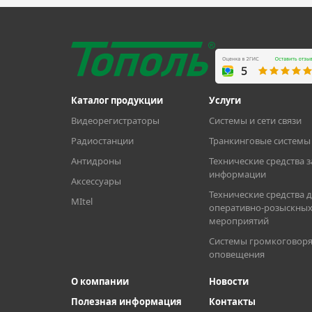
Каталог продукции
Услуги
Видеорегистраторы
Системы и сети связи
Радиостанции
Транкинговые системы 
Антидроны
Технические средства 
информации
Аксессуары
Технические средства 
MItel
оперативно-розыскны
мероприятий
Системы громкоговоря
оповещения
О компании
Новости
Полезная информация
Контакты