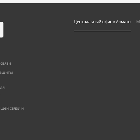
Центральный офис в Алматы
М
связи
защиты
для
х
щей связи и