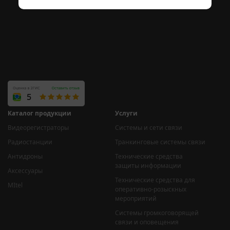
Каталог продукции
Услуги
Видеорегистраторы
Системы и сети связи
Радиостанции
Транкинговые системы связи
Антидроны
Технические средства
защиты информации
Аксессуары
Технические средства для
MItel
оперативно-розыскных
мероприятий
Системы громкоговорящей
связи и оповещения