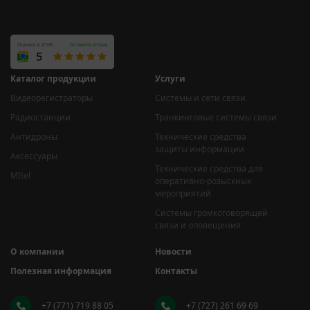
Каталог продукции
Услуги
Видеорегистраторы
Системы и сети связи
Радиостанции
Транкинговые системы связи
Антидроны
Технические средства
защиты информации
Аксессуары
Технические средства для
MItel
оперативно-розыскных
мероприятий
Системы громкоговорящей
связи и оповещения
О компании
Новости
Полезная информация
Контакты
+7 (771) 719 88 05
+7 (727) 261 69 69