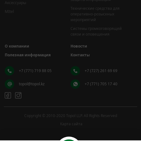
Аксессуары
Технические средства для
MItel
оперативно-розыскных
мероприятий
Системы громкоговорящей
связи и оповещения
О компании
Новости
Полезная информация
Контакты
+7 (771) 719 88 05
+7 (727) 261 69 69
topol@topol.kz
+7 (771) 705 17 40
Copyright © 2010-2020 Topol LLP. All Rights Reserved
Карта сайта