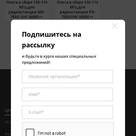
Плата в сборе 136-174
Плата в сборе 136-174
МГц для
МГц для
радиостанции MD-
радиостанции PD-
785G VHF AMBE++
705GVHF AMBE++
Подпишитесь на
рассылку
и будьте в курсе наших специальных
предложений!
Центральный офис в Алматы
Магазин и сервисный центр в Алматы
Филиал в Астане