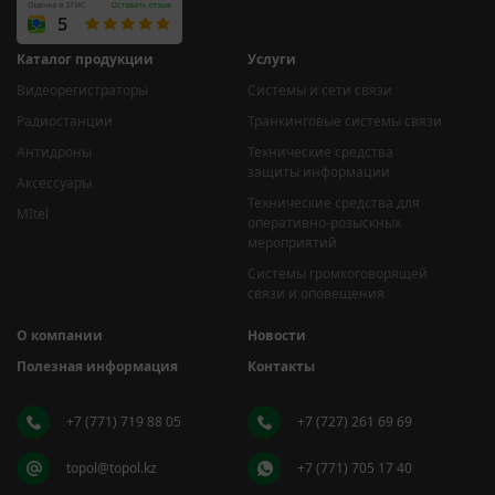
Каталог продукции
Услуги
Видеорегистраторы
Системы и сети связи
Радиостанции
Транкинговые системы связи
Антидроны
Технические средства
защиты информации
Аксессуары
Технические средства для
MItel
оперативно-розыскных
мероприятий
Системы громкоговорящей
связи и оповещения
О компании
Новости
Полезная информация
Контакты
+7 (771) 719 88 05
+7 (727) 261 69 69
topol@topol.kz
+7 (771) 705 17 40